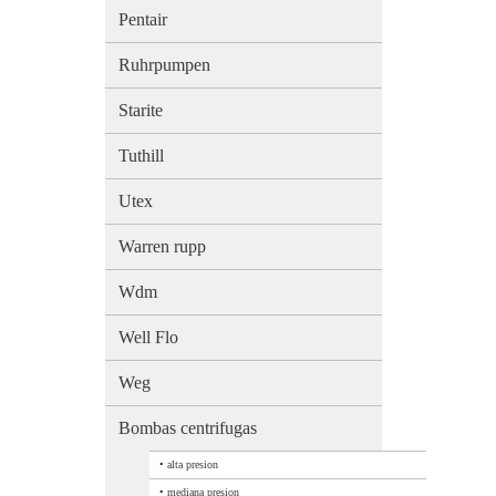
Pentair
Ruhrpumpen
Starite
Tuthill
Utex
Warren rupp
Wdm
Well Flo
Weg
Bombas centrifugas
•
alta presion
•
mediana presion