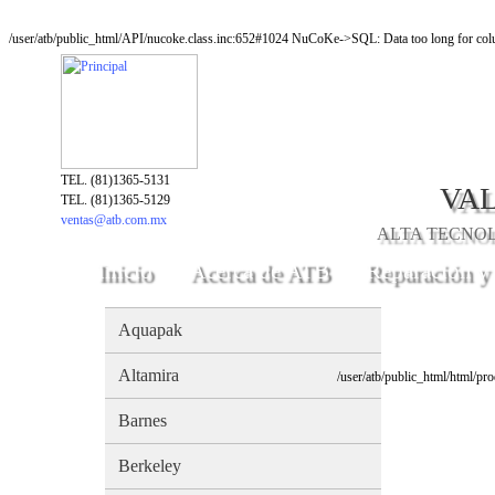
/user/atb/public_html/API/nucoke.class.inc:652#1024 NuCoKe->SQL: Data too long for colu
TEL. (81)1365-5131
VAL
TEL. (81)1365-5129
ventas@atb.com.mx
ALTA TECNOLO
Inicio
Acerca de ATB
Reparación y
Aquapak
Altamira
/user/atb/public_html/html/pr
Barnes
Berkeley