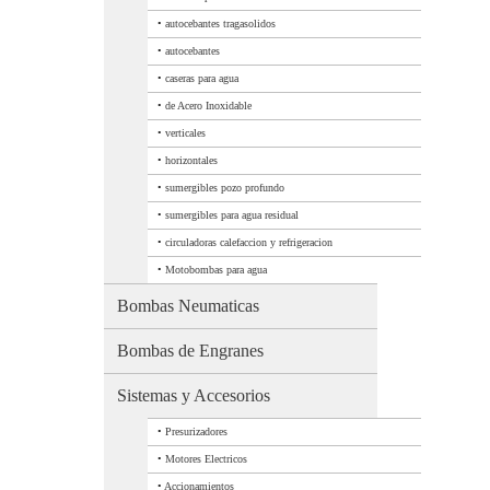
•
autocebantes tragasolidos
•
autocebantes
•
caseras para agua
•
de Acero Inoxidable
•
verticales
•
horizontales
•
sumergibles pozo profundo
•
sumergibles para agua residual
•
circuladoras calefaccion y refrigeracion
•
Motobombas para agua
Bombas Neumaticas
Bombas de Engranes
Sistemas y Accesorios
•
Presurizadores
•
Motores Electricos
•
Accionamientos