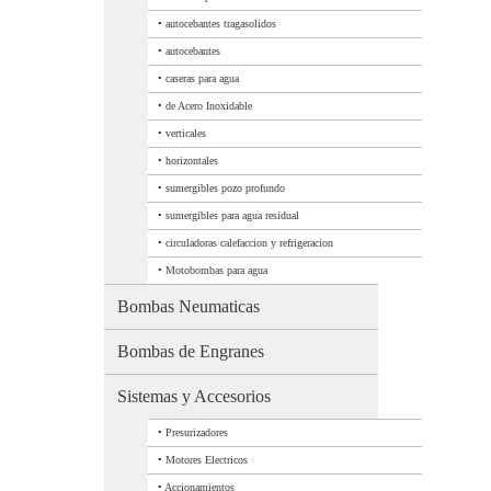
•
autocebantes tragasolidos
•
autocebantes
•
caseras para agua
•
de Acero Inoxidable
•
verticales
•
horizontales
•
sumergibles pozo profundo
•
sumergibles para agua residual
•
circuladoras calefaccion y refrigeracion
•
Motobombas para agua
Bombas Neumaticas
Bombas de Engranes
Sistemas y Accesorios
•
Presurizadores
•
Motores Electricos
•
Accionamientos