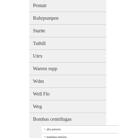
Pentair
Ruhrpumpen
Starite
Tuthill
Utex
Warren rupp
Wdm
Well Flo
Weg
Bombas centrifugas
•
alta presion
•
mediana presion