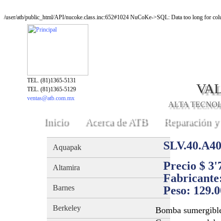
/user/atb/public_html/API/nucoke.class.inc:652#1024 NuCoKe->SQL: Data too long for colu
TEL. (81)1365-5131
VAL
TEL. (81)1365-5129
ventas@atb.com.mx
ALTA TECNOLO
Inicio
Acerca de ATB
Reparación y
SLV.40.A40
Aquapak
Precio $ 3
Altamira
Fabricante
Barnes
Peso:
129.
Berkeley
Bomba sumergible 