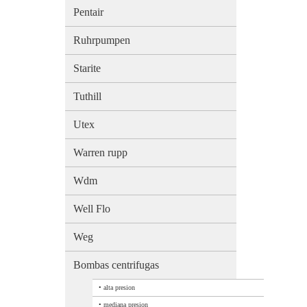
Pentair
Ruhrpumpen
Starite
Tuthill
Utex
Warren rupp
Wdm
Well Flo
Weg
Bombas centrifugas
•
alta presion
•
mediana presion