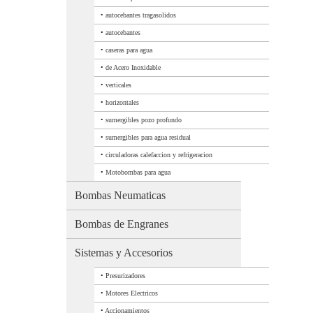
•
autocebantes tragasolidos
•
autocebantes
•
caseras para agua
•
de Acero Inoxidable
•
verticales
•
horizontales
•
sumergibles pozo profundo
•
sumergibles para agua residual
•
circuladoras calefaccion y refrigeracion
•
Motobombas para agua
Bombas Neumaticas
Bombas de Engranes
Sistemas y Accesorios
•
Presurizadores
•
Motores Electricos
•
Accionamientos