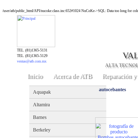
/user/atb/public_html/API/nucoke.class.inc:652#1024 NuCoKe->SQL: Data too long for colu
TEL. (81)1365-5131
VAL
TEL. (81)1365-5129
ventas@atb.com.mx
ALTA TECNOLO
Inicio
Acerca de ATB
Reparación y
autocebantes
Aquapak
Altamira
Barnes
Berkeley
Bombas autocebante