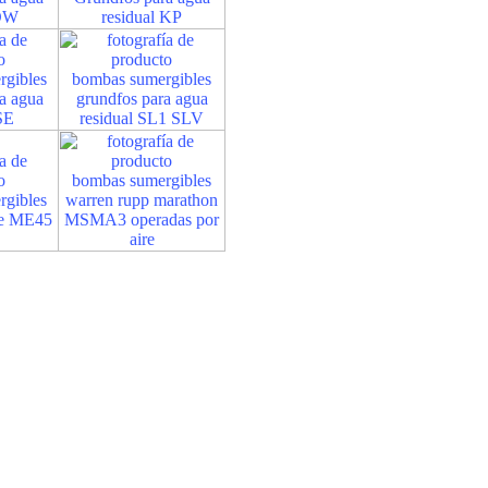
 DW
residual KP
gibles
bombas sumergibles
a agua
grundfos para agua
SE
residual SL1 SLV
bombas sumergibles
gibles
warren rupp marathon
te ME45
MSMA3 operadas por
aire