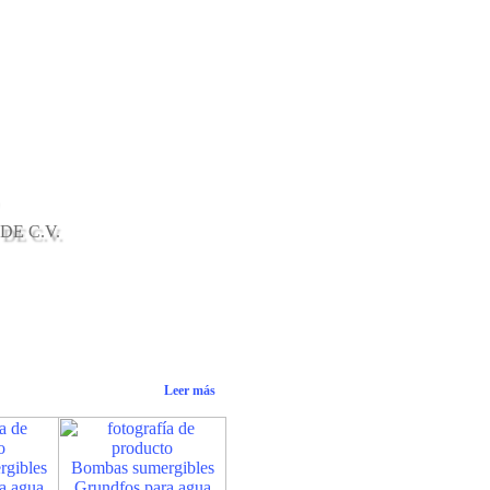
DE C.V.
Leer más
gibles
Bombas sumergibles
a agua
Grundfos para agua