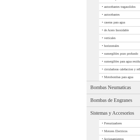
•
autocebantes tragasolidos
•
autocebantes
•
caseras para agua
•
de Acero Inoxidable
•
verticales
•
horizontales
•
sumergibles pozo profundo
•
sumergibles para agua residu
•
circuladoras calefaccion y ref
•
Motobombas para agua
Bombas Neumaticas
Bombas de Engranes
Sistemas y Accesorios
•
Presurizadores
•
Motores Electricos
•
Accionamientos