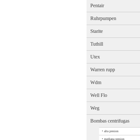
Pentair
Ruhrpumpen
Starite
Tuthill
Utex
Warren rupp
Wdm
Well Flo
Weg
Bombas centrifugas
•
alta presion
•
mediana presion