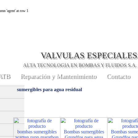
mn 'agent' at row 1
VALVULAS ESPECIALES
ALTA TECNOLOGIA EN BOMBAS Y FLUIDOS S.A. 
 ATB
Reparación y Mantenimiento
Contacto
sumergibles para agua residual
bombas sumergibles
Bombas sumergibles
Bombas sumer
warren rupp marathon
Grundfos para agua
Grundfos par