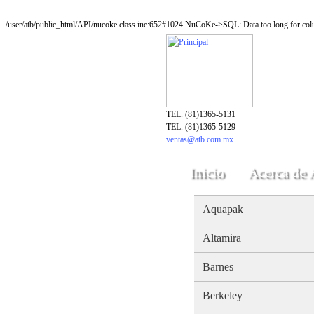
/user/atb/public_html/API/nucoke.class.inc:652#1024 NuCoKe->SQL: Data too long for colu
TEL. (81)1365-5131
TEL. (81)1365-5129
ventas@atb.com.mx
Inicio
Acerca de
Aquapak
Altamira
Barnes
Berkeley