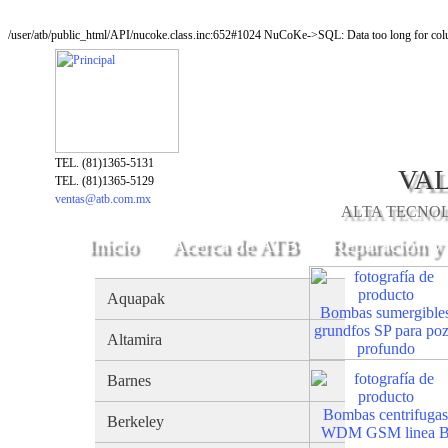
/user/atb/public_html/API/nucoke.class.inc:652#1024 NuCoKe->SQL: Data too long for colu
TEL. (81)1365-5131
VAL
TEL. (81)1365-5129
ventas@atb.com.mx
ALTA TECNOLO
Inicio
Acerca de ATB
Reparación y
Aquapak
Bombas sumergible
grundfos SP para po
Altamira
profundo
Barnes
Bombas centrifugas
Berkeley
WDM GSM linea 