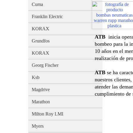
Cuma
bombas neumaticas
Franklin Electric
warren rupp marath
plastica
KORAX
ATB
inicia oper
Grundfos
bombeo para la in
10 años en el mer
KORAX
realización de pr
Georg Fischer
ATB
se ha caract
Ksb
nuestros clientes
atender las deman
Magdrive
cumplimiento de 
Marathon
Milton Roy LMI
Myers