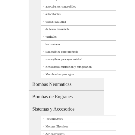
•
autocebantes tragasolidos
•
autocebantes
•
caseras para agua
•
de Acero Inoxidable
•
verticales
•
horizontales
•
sumergibles pozo profundo
•
sumergibles para agua residual
•
circuladoras calefaccion y refrigeracion
•
Motobombas para agua
Bombas Neumaticas
Bombas de Engranes
Sistemas y Accesorios
•
Presurizadores
•
Motores Electricos
•
Accionamientos