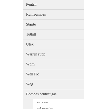
Pentair
Ruhrpumpen
Starite
Tuthill
Utex
Warren rupp
Wdm
Well Flo
Weg
Bombas centrifugas
•
alta presion
•
mediana presion