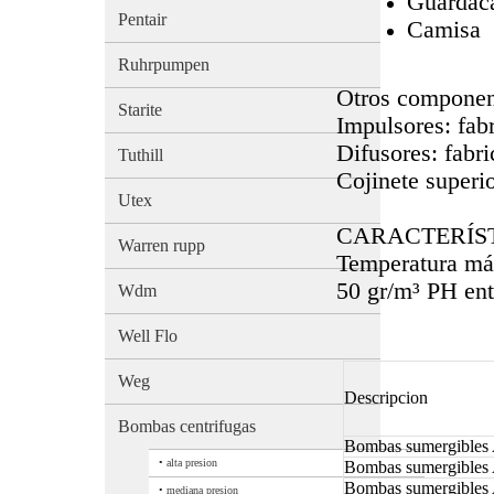
Guardac
Pentair
Camisa
Ruhrpumpen
Otros componen
Starite
Impulsores: fab
Difusores: fabr
Tuthill
Cojinete superi
Utex
CARACTERÍS
Warren rupp
Temperatura máx
50 gr/m³ PH ent
Wdm
Well Flo
Weg
Descripcion
Bombas centrifugas
Bombas sumergibles
•
alta presion
Bombas sumergibles
Bombas sumergibles
•
mediana presion