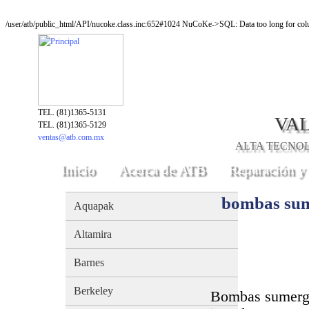
/user/atb/public_html/API/nucoke.class.inc:652#1024 NuCoKe->SQL: Data too long for colu
TEL. (81)1365-5131
VAL
TEL. (81)1365-5129
ventas@atb.com.mx
ALTA TECNOLO
Inicio
Acerca de ATB
Reparación y
bombas sum
Aquapak
Altamira
Barnes
Berkeley
Bombas sumergi