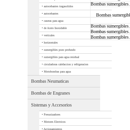
Bombas sumergibles
•
autocebantes tragasolidos
•
autocebantes
Bombas sumergibl
•
caseras para agua
Bombas sumergibles
•
de Acero Inoxidable
Bombas sumergibles
•
verticales
Bombas sumergibles
•
horizontales
•
sumergibles pozo profundo
•
sumergibles para agua residual
•
circuladoras calefaccion y refrigeracion
•
Motobombas para agua
Bombas Neumaticas
Bombas de Engranes
Sistemas y Accesorios
•
Presurizadores
•
Motores Electricos
•
Accionamientos