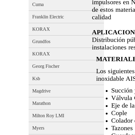
impulsores en N
Cuma
de estos materi
calidad
Franklin Electric
KORAX
APLICACION
Distribución púb
Grundfos
instalaciones re
KORAX
MATERIAL
Georg Fischer
Los siguiente
inoxidable AI
Ksb
Succión 
Magdrive
Válvula
Marathon
Eje de l
Cople
Milton Roy LMI
Colador 
Tazones
Myers