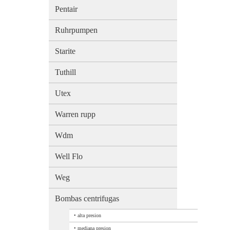
Pentair
Ruhrpumpen
Starite
Tuthill
Utex
Warren rupp
Wdm
Well Flo
Weg
Bombas centrifugas
•
alta presion
•
mediana presion