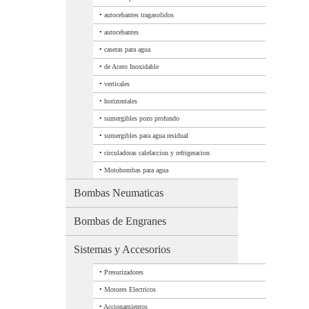
•
autocebantes tragasolidos
•
autocebantes
•
caseras para agua
•
de Acero Inoxidable
•
verticales
•
horizontales
•
sumergibles pozo profundo
•
sumergibles para agua residual
•
circuladoras calefaccion y refrigeracion
•
Motobombas para agua
Bombas Neumaticas
Bombas de Engranes
Sistemas y Accesorios
•
Presurizadores
•
Motores Electricos
•
Accionamientos