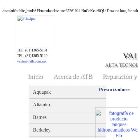
/user/atb/public_html/API/nucoke.class.inc:652#1024 NuCoKe->SQL: Data too long for colu
TEL. (81)1365-5131
VAL
TEL. (81)1365-5129
ventas@atb.com.mx
ALTA TECNOLO
Inicio
Acerca de ATB
Reparación y
Presurizadores
Aquapak
Altamira
Barnes
tanques
Berkeley
hidroneumaticos Wel
Flo