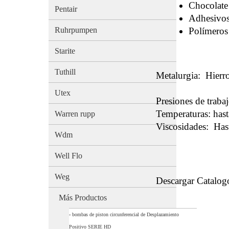
Chocolate
Pentair
Adhesivo
Ruhrpumpen
Polímeros
Starite
Tuthill
Metalurgia: Hierr
Utex
Presiones de trabaj
Temperaturas: has
Warren rupp
Viscosidades: Has
Wdm
Well Flo
Weg
Descargar Catalo
Más Productos
-
bombas de piston circunferencial de Desplazamiento
Positivo SERIE HD