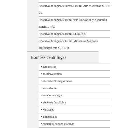
-
Bombas de engranes internos Tuthill Alta Viscosidad SERIE
GG
-
Bombas de engranes Tuthill para lubricacion y circulacion
SERIE L Y C
-
Bombas de engranes Tuthill SERIE CC
-
Bombas de engranes Tuthill Miniaturas Acopladas
Magneticamente SERIE D,
Bombas centrifugas
•
alta presion
•
mediana presion
•
autocebantes tragasolidos
•
autocebantes
•
caseras para agua
•
de Acero Inoxidable
•
verticales
•
horizontales
•
sumergibles pozo profundo