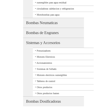
•
sumergibles para agua residual
•
circuladoras calefaccion y refrigeracion
•
Motobombas para agua
Bombas Neumaticas
Bombas de Engranes
Sistemas y Accesorios
•
Presurizadores
•
Motores Electricos
•
Accionamientos
•
Sistemas de Sellado
•
Motores electricos sumergibles
•
Tableros de control
•
Otros productos
•
Otros productos barnes
Bombas Dosificadoras