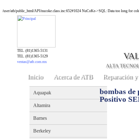
/user/atb/public_html/API/nucoke.class.inc:652#1024 NuCoKe->SQL: Data too long for colu
TEL. (81)1365-5131
VAL
TEL. (81)1365-5129
ventas@atb.com.mx
ALTA TECNOLO
Inicio
Acerca de ATB
Reparación y
bombas de p
Aquapak
Positivo S
Altamira
Barnes
Berkeley