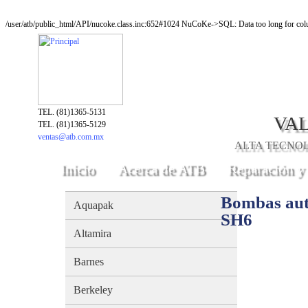
/user/atb/public_html/API/nucoke.class.inc:652#1024 NuCoKe->SQL: Data too long for colu
TEL. (81)1365-5131
VAL
TEL. (81)1365-5129
ventas@atb.com.mx
ALTA TECNOLO
Inicio
Acerca de ATB
Reparación y
Bombas aut
Aquapak
SH6
Altamira
Barnes
Berkeley