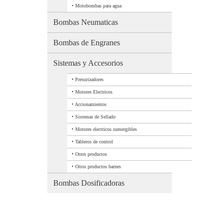
•
Motobombas para agua
Bombas Neumaticas
Bombas de Engranes
Sistemas y Accesorios
•
Presurizadores
•
Motores Electricos
•
Accionamientos
•
Sistemas de Sellado
•
Motores electricos sumergibles
•
Tableros de control
•
Otros productos
•
Otros productos barnes
Bombas Dosificadoras