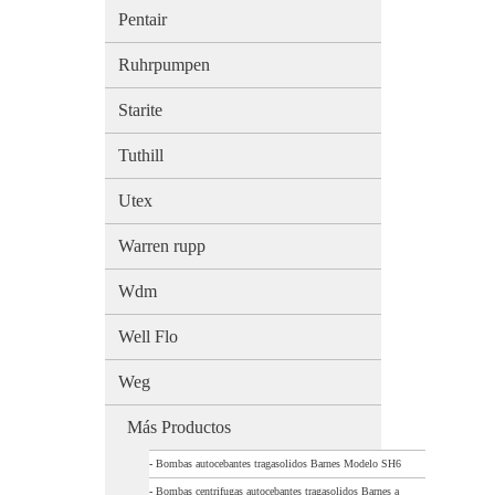
Pentair
Ruhrpumpen
Starite
Tuthill
Utex
Warren rupp
Wdm
Well Flo
Weg
Más Productos
-
Bombas autocebantes tragasolidos Barnes Modelo SH6
-
Bombas centrifugas autocebantes tragasolidos Barnes a