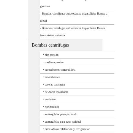
gasolina
-
Bombas centrifugas autocebantes tragasolidos Barnes a
diesel
-
Bombas centrifugas autocebantes tragasolidos Barnes
transmision universal
Bombas centrifugas
•
alta presion
•
mediana presion
•
autocebantes tragasolidos
•
autocebantes
•
caseras para agua
•
de Acero Inoxidable
•
verticales
•
horizontales
•
sumergibles pozo profundo
•
sumergibles para agua residual
•
circuladoras calefaccion y refrigeracion