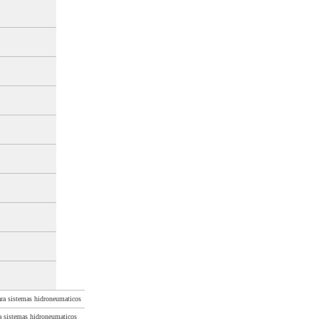
para sistemas hidroneumaticos
ra sistemas hidroneumaticos