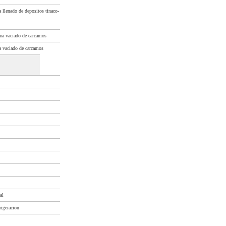
a llenado de depositos tinaco-
ara vaciado de carcamos
ra vaciado de carcamos
al
rigeracion