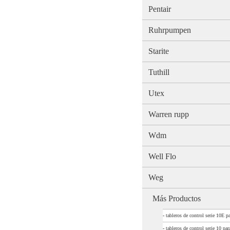
Pentair
Ruhrpumpen
Starite
Tuthill
Utex
Warren rupp
Wdm
Well Flo
Weg
Más Productos
-
tableros de control serie 10E 
-
tableros de control serie 10 pa