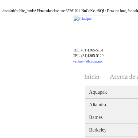
/user/atb/public_html/API/nucoke.class.inc:652#1024 NuCoKe->SQL: Data too long for colu
TEL. (81)1365-5131
TEL. (81)1365-5129
ventas@atb.com.mx
Inicio
Acerca de
Aquapak
Altamira
Barnes
Berkeley