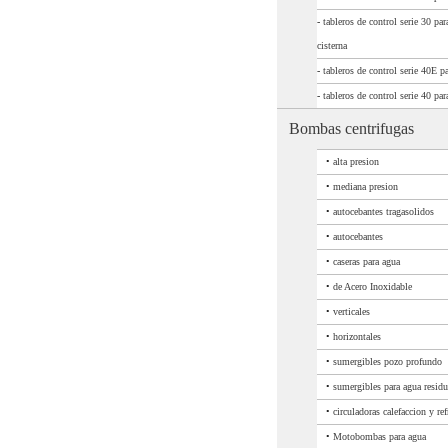
-
tableros de control serie 30 par
cisterna
-
tableros de control serie 40E p
-
tableros de control serie 40 pa
Bombas centrifugas
•
alta presion
•
mediana presion
•
autocebantes tragasolidos
•
autocebantes
•
caseras para agua
•
de Acero Inoxidable
•
verticales
•
horizontales
•
sumergibles pozo profundo
•
sumergibles para agua residu
•
circuladoras calefaccion y ref
•
Motobombas para agua