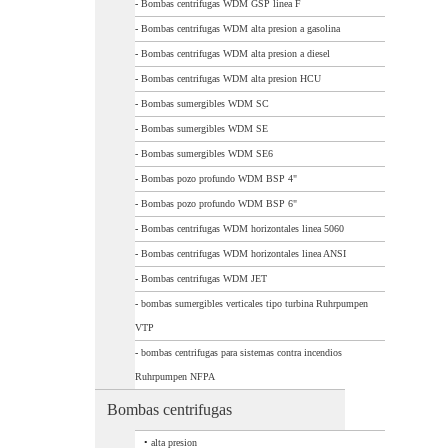
-
Bombas centrifugas WDM GSP linea F
-
Bombas centrifugas WDM alta presion a gasolina
-
Bombas centrifugas WDM alta presion a diesel
-
Bombas centrifugas WDM alta presion HCU
-
Bombas sumergibles WDM SC
-
Bombas sumergibles WDM SE
-
Bombas sumergibles WDM SE6
-
Bombas pozo profundo WDM BSP 4"
-
Bombas pozo profundo WDM BSP 6"
-
Bombas centrifugas WDM horizontales linea 5060
-
Bombas centrifugas WDM horizontales linea ANSI
-
Bombas centrifugas WDM JET
-
bombas sumergibles verticales tipo turbina Ruhrpumpen
VTP
-
bombas centrifugas para sistemas contra incendios
Ruhrpumpen NFPA
Bombas centrifugas
•
alta presion