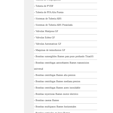
-
Tuberia de PVDF
-
Tuberia de PFA Alta Pureza
-
Sistemas de Tuberia ABS
-
Sistemas de Tuberia ABS Preaislada
-
Valvulas Mariposa GF
-
Valvulas Esfera GF
-
Valvulas Automaticas GF
-
Maquinas de termofusion GF
-
Bombas sumergibles Barnes para pozo profundo TitanSS
-
Bombas centrifugas autocebantes Barnes transmision
universal
-
Bombas centrifugas Barnes alta presion
-
Bombas centrifugas Barnes mediana presion
-
Bombas centrifugas Barnes acero inoxidable
-
Bombas inyectoras Barnes motor electrico
-
Bombas caseras Barnes
-
Bombas multipasos Barnes horizontales
-
Bombas verticales en linea Barnes