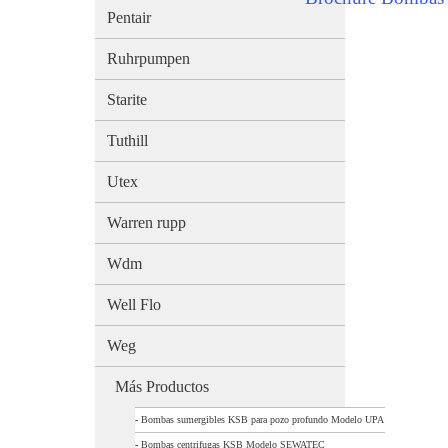
Pentair
Ruhrpumpen
Starite
Tuthill
Utex
Warren rupp
Wdm
Well Flo
Weg
Más Productos
-
Bombas sumergibles KSB para pozo profundo Modelo UPA
-
Bombas centrifugas KSB Modelo SEWATEC