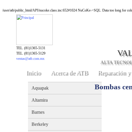
/user/atb/public_html/API/nucoke.class.inc:652#1024 NuCoKe->SQL: Data too long for colu
TEL. (81)1365-5131
VAL
TEL. (81)1365-5129
ventas@atb.com.mx
ALTA TECNOLO
Inicio
Acerca de ATB
Reparación y
Bombas ce
Aquapak
Altamira
Barnes
Berkeley