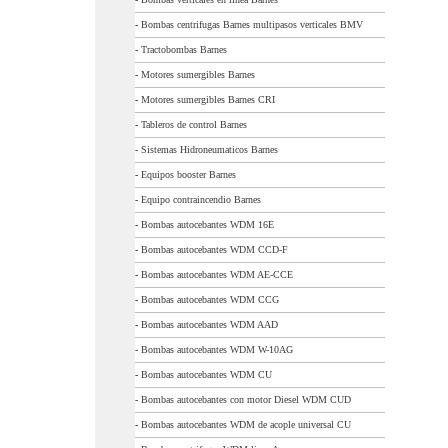
-
Bombas centrifugas Barnes multipasos verticales BMV
-
Tractobombas Barnes
-
Motores sumergibles Barnes
-
Motores sumergibles Barnes CRI
-
Tableros de control Barnes
-
Sistemas Hidroneumaticos Barnes
-
Equipos booster Barnes
-
Equipo contraincendio Barnes
-
Bombas autocebantes WDM 16E
-
Bombas autocebantes WDM CCD-F
-
Bombas autocebantes WDM AE-CCE
-
Bombas autocebantes WDM CCG
-
Bombas autocebantes WDM AAD
-
Bombas autocebantes WDM W-10AG
-
Bombas autocebantes WDM CU
-
Bombas autocebantes con motor Diesel WDM CUD
-
Bombas autocebantes WDM de acople universal CU