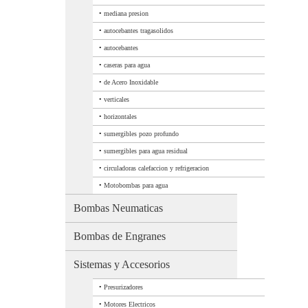
•
mediana presion
•
autocebantes tragasolidos
•
autocebantes
•
caseras para agua
•
de Acero Inoxidable
•
verticales
•
horizontales
•
sumergibles pozo profundo
•
sumergibles para agua residual
•
circuladoras calefaccion y refrigeracion
•
Motobombas para agua
Bombas Neumaticas
Bombas de Engranes
Sistemas y Accesorios
•
Presurizadores
•
Motores Electricos