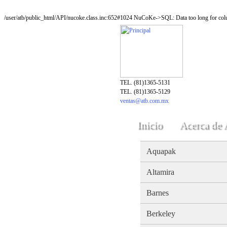
/user/atb/public_html/API/nucoke.class.inc:652#1024 NuCoKe->SQL: Data too long for colu
TEL. (81)1365-5131
TEL. (81)1365-5129
ventas@atb.com.mx
Inicio
Acerca de
Aquapak
Altamira
Barnes
Berkeley