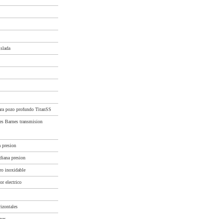
slada
ra pozo profundo TitanSS
es Barnes transmision
 presion
diana presion
ro inoxidable
r electrico
izontales
nes