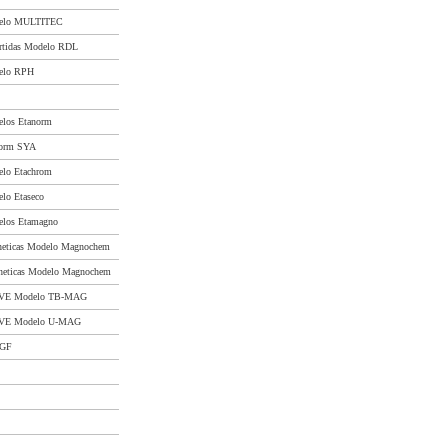
delo MULTITEC
rtidas Modelo RDL
delo RPH
elos Etanorm
norm SYA
elo Etachrom
lo Etaseco
elos Etamagno
neticas Modelo Magnochem
neticas Modelo Magnochem
IVE Modelo TB-MAG
IVE Modelo U-MAG
 GF