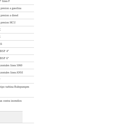
 linea F
presion a gasolina
resion a diesel
 presion HCU
C
E
E6
 BSP 4"
 BSP 6"
ontales linea 5060
ontales linea ANSI
T
 tipo turbina Ruhrpumpen
as contra incendios