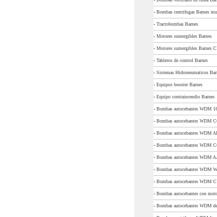
-
Bombas centrifugas Barnes mu
-
Tractobombas Barnes
-
Motores sumergibles Barnes
-
Motores sumergibles Barnes 
-
Tableros de control Barnes
-
Sistemas Hidroneumaticos Bar
-
Equipos booster Barnes
-
Equipo contraincendio Barnes
-
Bombas autocebantes WDM 1
-
Bombas autocebantes WDM 
-
Bombas autocebantes WDM 
-
Bombas autocebantes WDM 
-
Bombas autocebantes WDM 
-
Bombas autocebantes WDM 
-
Bombas autocebantes WDM 
-
Bombas autocebantes con mo
-
Bombas autocebantes WDM de 