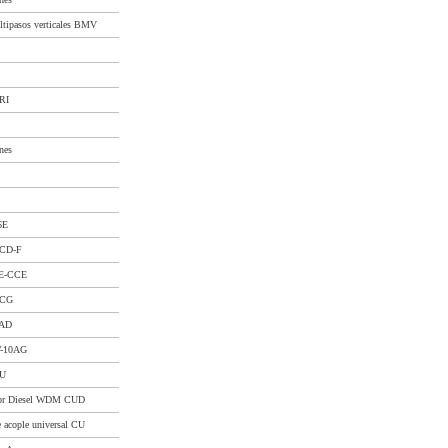
ltipasos verticales BMV
CRI
nes
6E
CCD-F
AE-CCE
CCG
AAD
W-10AG
CU
tor Diesel WDM CUD
acople universal CU