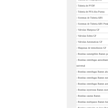
-
Tuberia de PVDF
-
Tuberia de PFA Alta Pureza
-
Sistemas de Tuberia ABS
-
Sistemas de Tuberia ABS Preai
-
Valvulas Mariposa GF
-
Valvulas Esfera GF
-
Valvulas Automaticas GF
-
Maquinas de termofusion GF
-
Bombas sumergibles Barnes pa
-
Bombas centrifugas autocebant
universal
-
Bombas centrifugas Barnes alta
-
Bombas centrifugas Barnes me
-
Bombas centrifugas Barnes ace
-
Bombas inyectoras Barnes moto
-
Bombas caseras Barnes
-
Bombas multipasos Barnes hor
-
Bombas verticales en linea Bar