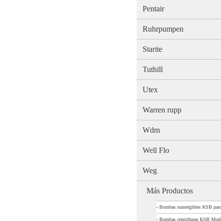
Pentair
Ruhrpumpen
Starite
Tuthill
Utex
Warren rupp
Wdm
Well Flo
Weg
Más Productos
-
Bombas sumergibles KSB par
-
Bombas centrifugas KSB Mo