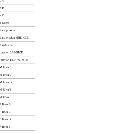
a A
ea B
ea C
 casera
ana presión
iana presion HHE-HCE
 industrial
 presion 20-30HCE
 presion HCE 40-50-60
M linea B
M linea C
M linea D
 linea E
 linea F
 linea B
 linea C
 linea D
 linea E