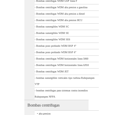
-
Bombas centrifugas WDM GSP linea F
-
Bombas centrifugas WDM alta presion a gasolina
-
Bombas centrifugas WDM alta presion a diesel
-
Bombas centrifugas WDM alta presion HCU
-
Bombas sumergibles WDM SC
-
Bombas sumergibles WDM SE
-
Bombas sumergibles WDM SE6
-
Bombas pozo profundo WDM BSP 4"
-
Bombas pozo profundo WDM BSP 6"
-
Bombas centrifugas WDM horizontales linea 5060
-
Bombas centrifugas WDM horizontales linea ANSI
-
Bombas centrifugas WDM JET
-
bombas sumergibles verticales tipo turbina Ruhrpumpen
VTP
-
bombas centrifugas para sistemas contra incendios
Ruhrpumpen NFPA
Bombas centrifugas
•
alta presion