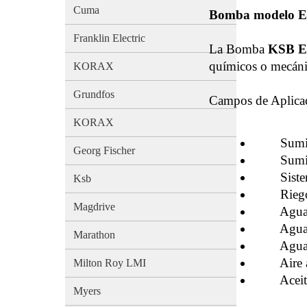
Cuma
Bomba modelo 
Franklin Electric
La Bomba
KSB E
químicos o mecáni
KORAX
Grundfos
Campos de Aplica
KORAX
Suminist
Georg Fischer
Suminist
Sistemas
Ksb
Riego y
Magdrive
Agua ind
Agua pa
Marathon
Agua cal
Aire ac
Milton Roy LMI
Aceit
Myers