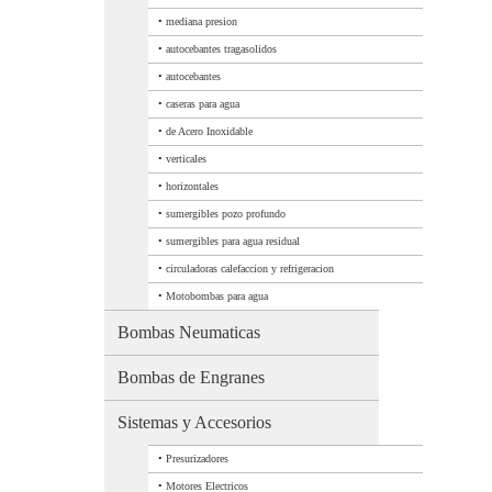
•
mediana presion
•
autocebantes tragasolidos
•
autocebantes
•
caseras para agua
•
de Acero Inoxidable
•
verticales
•
horizontales
•
sumergibles pozo profundo
•
sumergibles para agua residual
•
circuladoras calefaccion y refrigeracion
•
Motobombas para agua
Bombas Neumaticas
Bombas de Engranes
Sistemas y Accesorios
•
Presurizadores
•
Motores Electricos