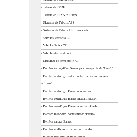
-
Tuberia de PVDF
-
Tuberia de PFA Alta Pureza
-
Sistemas de Tuberia ABS
-
Sistemas de Tuberia ABS Preaislada
-
Valvulas Mariposa GF
-
Valvulas Esfera GF
-
Valvulas Automaticas GF
-
Maquinas de termofusion GF
-
Bombas sumergibles Barnes para pozo profundo TitanSS
-
Bombas centrifugas autocebantes Barnes transmision
universal
-
Bombas centrifugas Barnes alta presion
-
Bombas centrifugas Barnes mediana presion
-
Bombas centrifugas Barnes acero inoxidable
-
Bombas inyectoras Barnes motor electrico
-
Bombas caseras Barnes
-
Bombas multipasos Barnes horizontales
-
Bombas verticales en linea Barnes