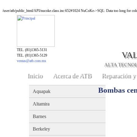
/user/atb/public_html/API/nucoke.class.inc:652#1024 NuCoKe->SQL: Data too long for colu
TEL. (81)1365-5131
VAL
TEL. (81)1365-5129
ventas@atb.com.mx
ALTA TECNOLO
Inicio
Acerca de ATB
Reparación y
Bombas cen
Aquapak
Altamira
Barnes
Berkeley