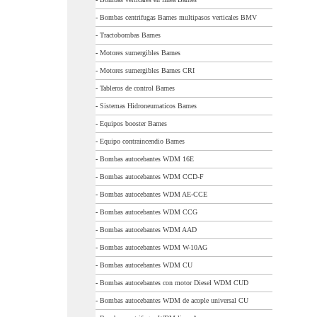
-
Bombas centrifugas Barnes multipasos verticales BMV
-
Tractobombas Barnes
-
Motores sumergibles Barnes
-
Motores sumergibles Barnes CRI
-
Tableros de control Barnes
-
Sistemas Hidroneumaticos Barnes
-
Equipos booster Barnes
-
Equipo contraincendio Barnes
-
Bombas autocebantes WDM 16E
-
Bombas autocebantes WDM CCD-F
-
Bombas autocebantes WDM AE-CCE
-
Bombas autocebantes WDM CCG
-
Bombas autocebantes WDM AAD
-
Bombas autocebantes WDM W-10AG
-
Bombas autocebantes WDM CU
-
Bombas autocebantes con motor Diesel WDM CUD
-
Bombas autocebantes WDM de acople universal CU