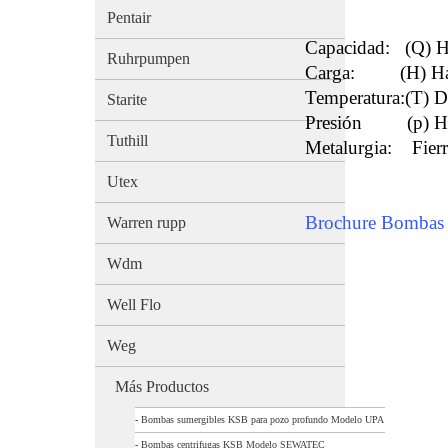
Pentair
Capacidad: (Q) 
Ruhrpumpen
Carga: (H) Has
Temperatura:(T) D
Starite
Presión (p) Has
Tuthill
Metalurgia: Fierr
Utex
Brochure Bomb
Warren rupp
Wdm
Well Flo
Weg
Más Productos
-
Bombas sumergibles KSB para pozo profundo Modelo UPA
-
Bombas centrifugas KSB Modelo SEWATEC