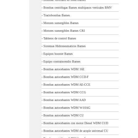
-
Bombas centrifugas Barnes multipasos verticales BMV
-
Tractobombas Barnes
-
Motores sumergibles Barnes
-
Motores sumergibles Barnes CRI
-
Tableros de control Barnes
-
Sistemas Hidroneumaticos Barnes
-
Equipos booster Barnes
-
Equipo contraincendio Barnes
-
Bombas autocebantes WDM 16E
-
Bombas autocebantes WDM CCD-F
-
Bombas autocebantes WDM AE-CCE
-
Bombas autocebantes WDM CCG
-
Bombas autocebantes WDM AAD
-
Bombas autocebantes WDM W-10AG
-
Bombas autocebantes WDM CU
-
Bombas autocebantes con motor Diesel WDM CUD
-
Bombas autocebantes WDM de acople universal CU