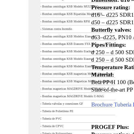
Pressure rating:
-
Bombas centrifugas KSB Modelo MULTITEC
d16 – d225 SDR1
-
Bombas centrifugas KSB Bipartidas Modelo RDL
d50 – d225 SDR1
-
Bombas centrifugas KSB Modelo RPH
Butterfly valves:
-
Sistemas contra Incendio
d63–d225, PN10 /
-
Bombas centrifugas KSB Modelos Etanorm
Pipes/Fittings:
-
Bombas centrifugas KSB Etanorm SYA
d 250 – d 500 S
-
Bombas centrifugas KSB Modelo Etachrom
d 250 – d 500 S
-
Bombas centrifugas KSB Modelo Etaseco
Temperature Rat
-
Bombas centrifugas KSB Modelos Etamagno
Material:
-
Bombas centrifugas KSB magneticas Modelo Magnochem
Beta PP-H 100 (B
-
Bombas centrifugas KSB Magneticas Modelo Magnochem
State-of-the-art P
-
Bombas magneticas MAGDRIVE Modelo TB-MAG
-
Bombas magneticas MAGDRIVE Modelo U-MAG
Brochure Tuberí
-
Tuberia valvulas y conexiones GF
-
Tuberia de Polietileno PE
-
Tuberia de PVC
PROGEF Plus:
-
Tuberia de CPVC
-
Tuberia de Polipropileno