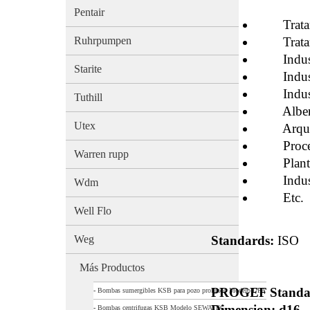
Pentair
Tratami
Ruhrpumpen
Tratamie
Industr
Starite
Industri
Industri
Tuthill
Alberc
Utex
Arquite
Proceso
Warren rupp
Plantas 
Industri
Wdm
Etc.
Well Flo
Weg
Standards:
ISO
Más Productos
PROGEF Standa
-
Bombas sumergibles KSB para pozo profundo Modelo UPA
Dimension: d16 
-
Bombas centrifugas KSB Modelo SEWATEC