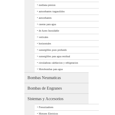
•
mediana presion
•
autocebantes tragasolidos
•
autocebantes
•
caseras para agua
•
de Acero Inoxidable
•
verticales
•
horizontales
•
sumergibles pozo profundo
•
sumergibles para agua residual
•
circuladoras calefaccion y refrigeracion
•
Motobombas para agua
Bombas Neumaticas
Bombas de Engranes
Sistemas y Accesorios
•
Presurizadores
•
Motores Electricos