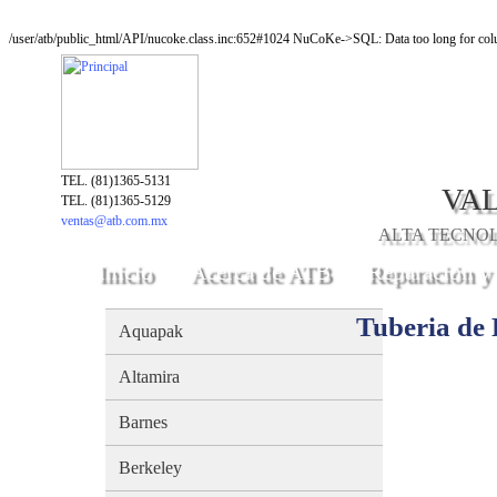
/user/atb/public_html/API/nucoke.class.inc:652#1024 NuCoKe->SQL: Data too long for colu
TEL. (81)1365-5131
VAL
TEL. (81)1365-5129
ventas@atb.com.mx
ALTA TECNOLO
Inicio
Acerca de ATB
Reparación y
Tuberia de 
Aquapak
Altamira
Barnes
Berkeley