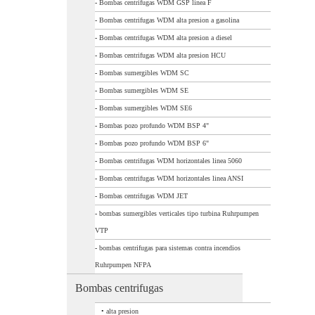
-
Bombas centrifugas WDM GSP linea F
-
Bombas centrifugas WDM alta presion a gasolina
-
Bombas centrifugas WDM alta presion a diesel
-
Bombas centrifugas WDM alta presion HCU
-
Bombas sumergibles WDM SC
-
Bombas sumergibles WDM SE
-
Bombas sumergibles WDM SE6
-
Bombas pozo profundo WDM BSP 4"
-
Bombas pozo profundo WDM BSP 6"
-
Bombas centrifugas WDM horizontales linea 5060
-
Bombas centrifugas WDM horizontales linea ANSI
-
Bombas centrifugas WDM JET
-
bombas sumergibles verticales tipo turbina Ruhrpumpen
VTP
-
bombas centrifugas para sistemas contra incendios
Ruhrpumpen NFPA
Bombas centrifugas
•
alta presion