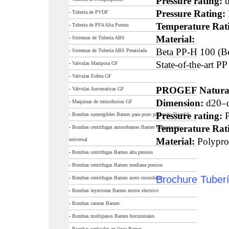
Pressure rating:
Pressure Rating:
-
Tuberia de PVDF
Temperature Rat
-
Tuberia de PFA Alta Pureza
Material:
-
Sistemas de Tuberia ABS
Beta PP-H 100 (B
-
Sistemas de Tuberia ABS Preaislada
State-of-the-art P
-
Valvulas Mariposa GF
-
Valvulas Esfera GF
PROGEF Natura
-
Valvulas Automaticas GF
Dimension:
d20–
-
Maquinas de termofusion GF
Pressure rating:
P
-
Bombas sumergibles Barnes para pozo profundo TitanSS
Temperature Rat
-
Bombas centrifugas autocebantes Barnes transmision
Material:
Polypro
universal
-
Bombas centrifugas Barnes alta presion
-
Bombas centrifugas Barnes mediana presion
Brochure Tuber
-
Bombas centrifugas Barnes acero inoxidable
-
Bombas inyectoras Barnes motor electrico
-
Bombas caseras Barnes
-
Bombas multipasos Barnes horizontales
-
Bombas verticales en linea Barnes