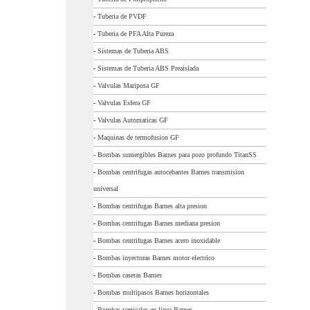
-
Tuberia de PVDF
-
Tuberia de PFA Alta Pureza
-
Sistemas de Tuberia ABS
-
Sistemas de Tuberia ABS Preaislada
-
Valvulas Mariposa GF
-
Valvulas Esfera GF
-
Valvulas Automaticas GF
-
Maquinas de termofusion GF
-
Bombas sumergibles Barnes para pozo profundo TitanSS
-
Bombas centrifugas autocebantes Barnes transmision
universal
-
Bombas centrifugas Barnes alta presion
-
Bombas centrifugas Barnes mediana presion
-
Bombas centrifugas Barnes acero inoxidable
-
Bombas inyectoras Barnes motor electrico
-
Bombas caseras Barnes
-
Bombas multipasos Barnes horizontales
-
Bombas verticales en linea Barnes