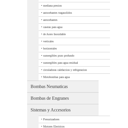
•
mediana presion
•
autocebantes tragasolidos
•
autocebantes
•
caseras para agua
•
de Acero Inoxidable
•
verticales
•
horizontales
•
sumergibles pozo profundo
•
sumergibles para agua residual
•
circuladoras calefaccion y refrigeracion
•
Motobombas para agua
Bombas Neumaticas
Bombas de Engranes
Sistemas y Accesorios
•
Presurizadores
•
Motores Electricos