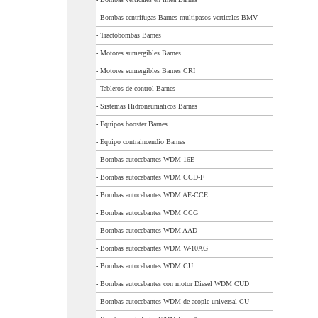
-
Bombas centrifugas Barnes multipasos verticales BMV
-
Tractobombas Barnes
-
Motores sumergibles Barnes
-
Motores sumergibles Barnes CRI
-
Tableros de control Barnes
-
Sistemas Hidroneumaticos Barnes
-
Equipos booster Barnes
-
Equipo contraincendio Barnes
-
Bombas autocebantes WDM 16E
-
Bombas autocebantes WDM CCD-F
-
Bombas autocebantes WDM AE-CCE
-
Bombas autocebantes WDM CCG
-
Bombas autocebantes WDM AAD
-
Bombas autocebantes WDM W-10AG
-
Bombas autocebantes WDM CU
-
Bombas autocebantes con motor Diesel WDM CUD
-
Bombas autocebantes WDM de acople universal CU