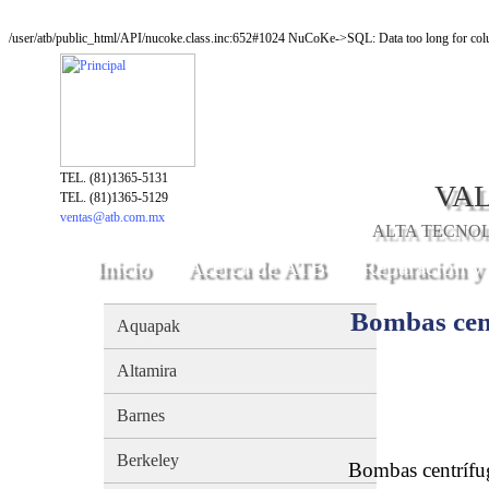
/user/atb/public_html/API/nucoke.class.inc:652#1024 NuCoKe->SQL: Data too long for colu
TEL. (81)1365-5131
VAL
TEL. (81)1365-5129
ventas@atb.com.mx
ALTA TECNOLO
Inicio
Acerca de ATB
Reparación y
Bombas cen
Aquapak
Altamira
Barnes
Berkeley
Bombas centrífu