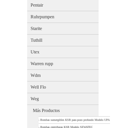
Pentair
Ruhrpumpen
Starite
Tuthill
Utex
Warren rupp
Wdm
Well Flo
Weg
Más Productos
-
Bombas sumergibles KSB para pozo profundo Modelo UPA
-
Bombas centrifugas KSB Modelo SEWATEC