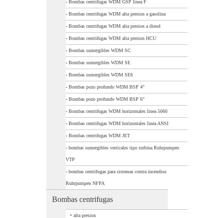
-
Bombas centrifugas WDM GSP linea F
-
Bombas centrifugas WDM alta presion a gasolina
-
Bombas centrifugas WDM alta presion a diesel
-
Bombas centrifugas WDM alta presion HCU
-
Bombas sumergibles WDM SC
-
Bombas sumergibles WDM SE
-
Bombas sumergibles WDM SE6
-
Bombas pozo profundo WDM BSP 4"
-
Bombas pozo profundo WDM BSP 6"
-
Bombas centrifugas WDM horizontales linea 5060
-
Bombas centrifugas WDM horizontales linea ANSI
-
Bombas centrifugas WDM JET
-
bombas sumergibles verticales tipo turbina Ruhrpumpen
VTP
-
bombas centrifugas para sistemas contra incendios
Ruhrpumpen NFPA
Bombas centrifugas
•
alta presion