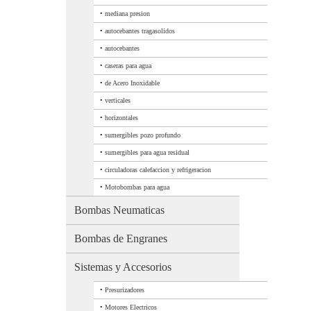
•
mediana presion
•
autocebantes tragasolidos
•
autocebantes
•
caseras para agua
•
de Acero Inoxidable
•
verticales
•
horizontales
•
sumergibles pozo profundo
•
sumergibles para agua residual
•
circuladoras calefaccion y refrigeracion
•
Motobombas para agua
Bombas Neumaticas
Bombas de Engranes
Sistemas y Accesorios
•
Presurizadores
•
Motores Electricos