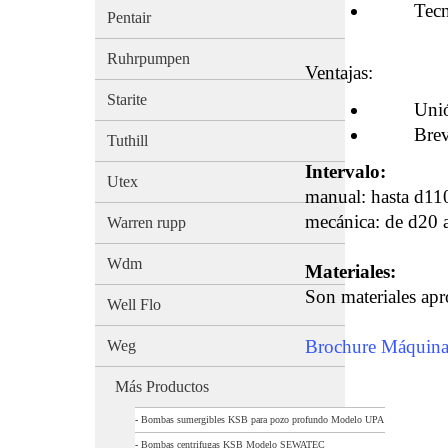
Tecnolog
Pentair
Ruhrpumpen
Ventajas:
Starite
Unión se
Breve du
Tuthill
Intervalo:
Utex
manual: hasta d1
mecánica: de d20 
Warren rupp
Wdm
Materiales:
Son materiales ap
Well Flo
Brochure Máqui
Weg
Más Productos
-
Bombas sumergibles KSB para pozo profundo Modelo UPA
-
Bombas centrifugas KSB Modelo SEWATEC