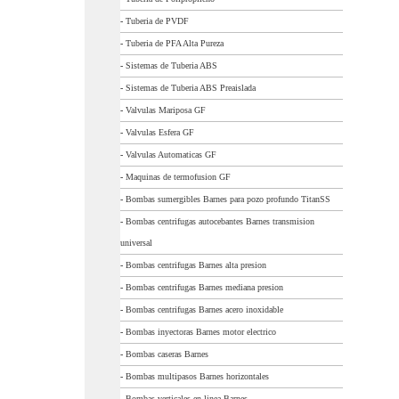
-
Tuberia de PVDF
-
Tuberia de PFA Alta Pureza
-
Sistemas de Tuberia ABS
-
Sistemas de Tuberia ABS Preaislada
-
Valvulas Mariposa GF
-
Valvulas Esfera GF
-
Valvulas Automaticas GF
-
Maquinas de termofusion GF
-
Bombas sumergibles Barnes para pozo profundo TitanSS
-
Bombas centrifugas autocebantes Barnes transmision
universal
-
Bombas centrifugas Barnes alta presion
-
Bombas centrifugas Barnes mediana presion
-
Bombas centrifugas Barnes acero inoxidable
-
Bombas inyectoras Barnes motor electrico
-
Bombas caseras Barnes
-
Bombas multipasos Barnes horizontales
-
Bombas verticales en linea Barnes