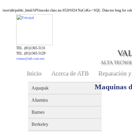
/user/atb/public_html/API/nucoke.class.inc:652#1024 NuCoKe->SQL: Data too long for colu
TEL. (81)1365-5131
VAL
TEL. (81)1365-5129
ventas@atb.com.mx
ALTA TECNOLO
Inicio
Acerca de ATB
Reparación y
Maquinas d
Aquapak
Altamira
Barnes
Berkeley