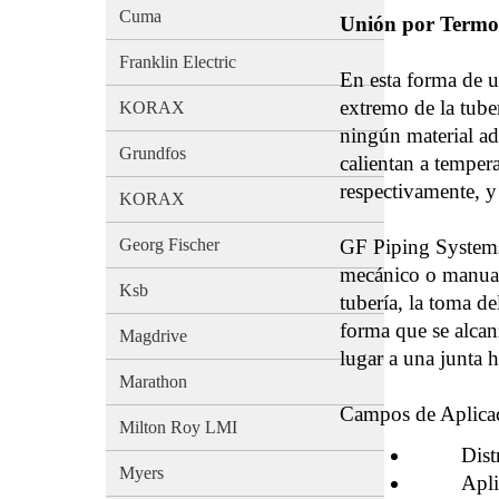
Cuma
Unión por Termo
Franklin Electric
En esta forma de u
extremo de la tuber
KORAX
ningún material adi
Grundfos
calientan a temper
respectivamente, y
KORAX
Georg Fischer
GF Piping Systems
mecánico o manual,
Ksb
tubería, la toma de
forma que se alcan
Magdrive
lugar a una junta
Marathon
Campos de Aplica
Milton Roy LMI
Distribu
Myers
Aplicaci