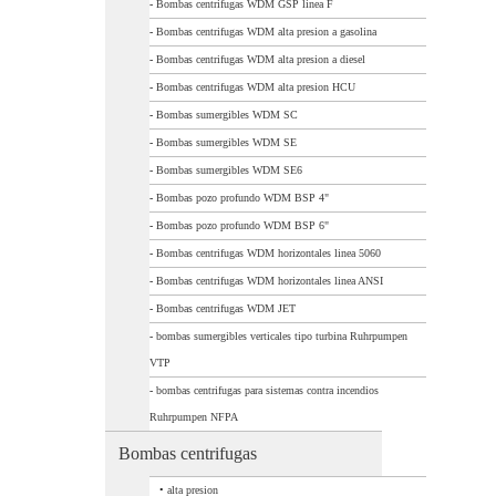
-
Bombas centrifugas WDM GSP linea F
-
Bombas centrifugas WDM alta presion a gasolina
-
Bombas centrifugas WDM alta presion a diesel
-
Bombas centrifugas WDM alta presion HCU
-
Bombas sumergibles WDM SC
-
Bombas sumergibles WDM SE
-
Bombas sumergibles WDM SE6
-
Bombas pozo profundo WDM BSP 4"
-
Bombas pozo profundo WDM BSP 6"
-
Bombas centrifugas WDM horizontales linea 5060
-
Bombas centrifugas WDM horizontales linea ANSI
-
Bombas centrifugas WDM JET
-
bombas sumergibles verticales tipo turbina Ruhrpumpen
VTP
-
bombas centrifugas para sistemas contra incendios
Ruhrpumpen NFPA
Bombas centrifugas
•
alta presion