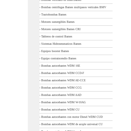
-
Bombas centrifugas Barnes multipasos verticales BMV
-
Tractobombas Barnes
-
Motores sumergibles Barnes
-
Motores sumergibles Barnes CRI
-
Tableros de control Barnes
-
Sistemas Hidroneumaticos Barnes
-
Equipos booster Barnes
-
Equipo contraincendio Barnes
-
Bombas autocebantes WDM 16E
-
Bombas autocebantes WDM CCD-F
-
Bombas autocebantes WDM AE-CCE
-
Bombas autocebantes WDM CCG
-
Bombas autocebantes WDM AAD
-
Bombas autocebantes WDM W-10AG
-
Bombas autocebantes WDM CU
-
Bombas autocebantes con motor Diesel WDM CUD
-
Bombas autocebantes WDM de acople universal CU