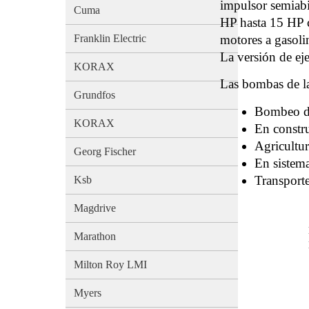
impulsor semiabi
Cuma
HP hasta 15 HP c
motores a gasoli
Franklin Electric
La versión de ej
KORAX
Las bombas de la
Grundfos
Bombeo de
KORAX
En constr
Agricultur
Georg Fischer
En sistem
Transporte
Ksb
Magdrive
Marathon
Milton Roy LMI
Myers