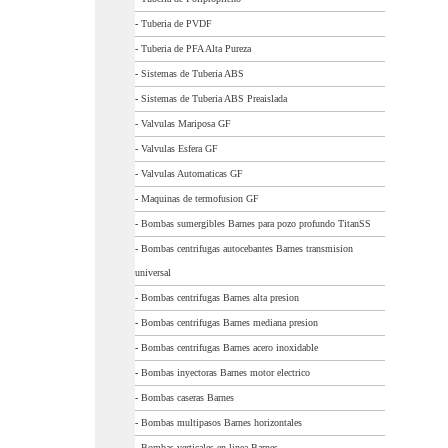
-
Tuberia de PVDF
-
Tuberia de PFA Alta Pureza
-
Sistemas de Tuberia ABS
-
Sistemas de Tuberia ABS Preaislada
-
Valvulas Mariposa GF
-
Valvulas Esfera GF
-
Valvulas Automaticas GF
-
Maquinas de termofusion GF
-
Bombas sumergibles Barnes para pozo profundo TitanSS
-
Bombas centrifugas autocebantes Barnes transmision
universal
-
Bombas centrifugas Barnes alta presion
-
Bombas centrifugas Barnes mediana presion
-
Bombas centrifugas Barnes acero inoxidable
-
Bombas inyectoras Barnes motor electrico
-
Bombas caseras Barnes
-
Bombas multipasos Barnes horizontales
-
Bombas verticales en linea Barnes