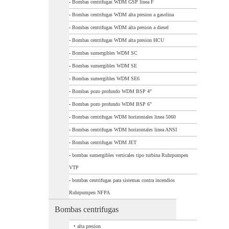
-
Bombas centrifugas WDM GSP linea F
-
Bombas centrifugas WDM alta presion a gasolina
-
Bombas centrifugas WDM alta presion a diesel
-
Bombas centrifugas WDM alta presion HCU
-
Bombas sumergibles WDM SC
-
Bombas sumergibles WDM SE
-
Bombas sumergibles WDM SE6
-
Bombas pozo profundo WDM BSP 4"
-
Bombas pozo profundo WDM BSP 6"
-
Bombas centrifugas WDM horizontales linea 5060
-
Bombas centrifugas WDM horizontales linea ANSI
-
Bombas centrifugas WDM JET
-
bombas sumergibles verticales tipo turbina Ruhrpumpen
VTP
-
bombas centrifugas para sistemas contra incendios
Ruhrpumpen NFPA
Bombas centrifugas
•
alta presion