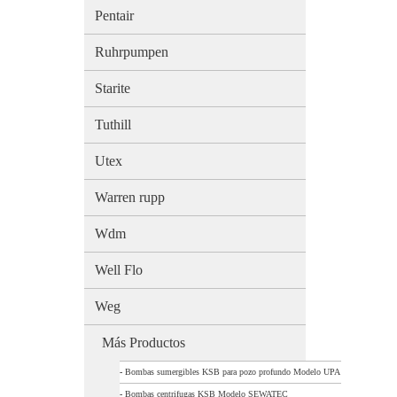
Pentair
Ruhrpumpen
Starite
Tuthill
Utex
Warren rupp
Wdm
Well Flo
Weg
Más Productos
-
Bombas sumergibles KSB para pozo profundo Modelo UPA
-
Bombas centrifugas KSB Modelo SEWATEC