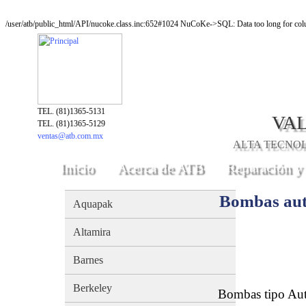
/user/atb/public_html/API/nucoke.class.inc:652#1024 NuCoKe->SQL: Data too long for colu
TEL. (81)1365-5131
VAL
TEL. (81)1365-5129
ventas@atb.com.mx
ALTA TECNOLO
Inicio
Acerca de ATB
Reparación y
Bombas au
Aquapak
Altamira
Barnes
Berkeley
Bombas tipo Aut