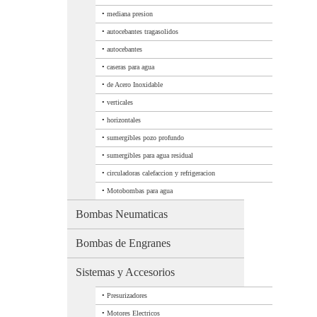
•
mediana presion
•
autocebantes tragasolidos
•
autocebantes
•
caseras para agua
•
de Acero Inoxidable
•
verticales
•
horizontales
•
sumergibles pozo profundo
•
sumergibles para agua residual
•
circuladoras calefaccion y refrigeracion
•
Motobombas para agua
Bombas Neumaticas
Bombas de Engranes
Sistemas y Accesorios
•
Presurizadores
•
Motores Electricos