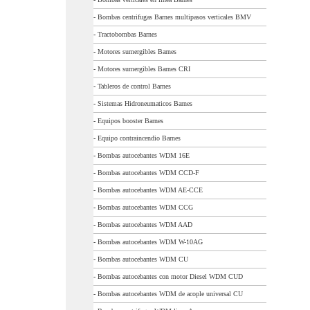
-
Bombas centrifugas Barnes multipasos verticales BMV
-
Tractobombas Barnes
-
Motores sumergibles Barnes
-
Motores sumergibles Barnes CRI
-
Tableros de control Barnes
-
Sistemas Hidroneumaticos Barnes
-
Equipos booster Barnes
-
Equipo contraincendio Barnes
-
Bombas autocebantes WDM 16E
-
Bombas autocebantes WDM CCD-F
-
Bombas autocebantes WDM AE-CCE
-
Bombas autocebantes WDM CCG
-
Bombas autocebantes WDM AAD
-
Bombas autocebantes WDM W-10AG
-
Bombas autocebantes WDM CU
-
Bombas autocebantes con motor Diesel WDM CUD
-
Bombas autocebantes WDM de acople universal CU