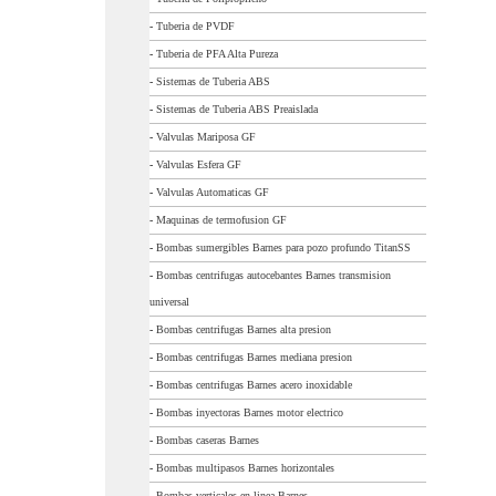
-
Tuberia de PVDF
-
Tuberia de PFA Alta Pureza
-
Sistemas de Tuberia ABS
-
Sistemas de Tuberia ABS Preaislada
-
Valvulas Mariposa GF
-
Valvulas Esfera GF
-
Valvulas Automaticas GF
-
Maquinas de termofusion GF
-
Bombas sumergibles Barnes para pozo profundo TitanSS
-
Bombas centrifugas autocebantes Barnes transmision
universal
-
Bombas centrifugas Barnes alta presion
-
Bombas centrifugas Barnes mediana presion
-
Bombas centrifugas Barnes acero inoxidable
-
Bombas inyectoras Barnes motor electrico
-
Bombas caseras Barnes
-
Bombas multipasos Barnes horizontales
-
Bombas verticales en linea Barnes