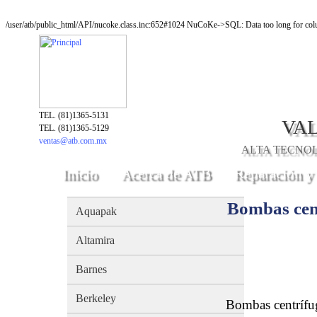
/user/atb/public_html/API/nucoke.class.inc:652#1024 NuCoKe->SQL: Data too long for colu
TEL. (81)1365-5131
VAL
TEL. (81)1365-5129
ventas@atb.com.mx
ALTA TECNOLO
Inicio
Acerca de ATB
Reparación y
Bombas cen
Aquapak
Altamira
Barnes
Berkeley
Bombas centrífu