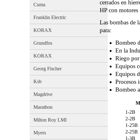
cerrados en hier
Cuma
HP con motores e
Franklin Electric
Las bombas de l
para:
KORAX
Bombeo de
Grundfos
En la Indu
KORAX
Riego por
Equipos c
Georg Fischer
Equipos d
Procesos i
Ksb
Bombeo a g
Magdrive
M
Marathon
1-2B
2-2B
Milton Roy LMI
1-25B
2-25B
Myers
1-3B