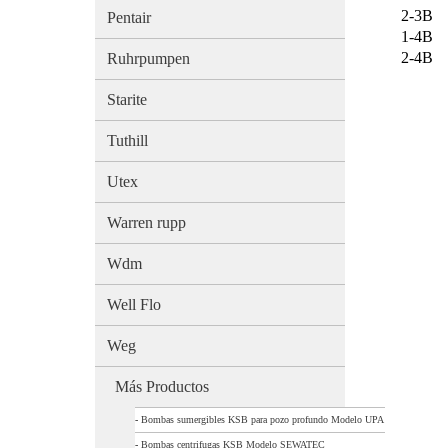
2-3B
Pentair
1-4B
2-4B
Ruhrpumpen
Starite
Tuthill
Utex
Warren rupp
Wdm
Well Flo
Weg
Más Productos
-
Bombas sumergibles KSB para pozo profundo Modelo UPA
-
Bombas centrifugas KSB Modelo SEWATEC