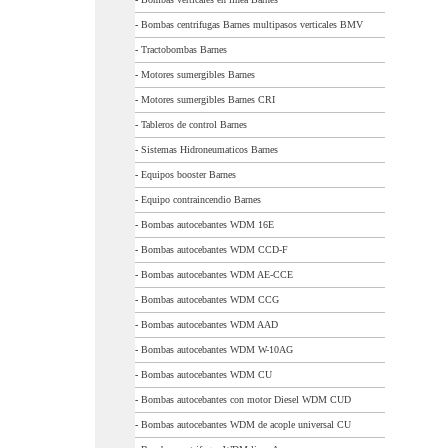
-
Bombas centrifugas Barnes multipasos verticales BMV
-
Tractobombas Barnes
-
Motores sumergibles Barnes
-
Motores sumergibles Barnes CRI
-
Tableros de control Barnes
-
Sistemas Hidroneumaticos Barnes
-
Equipos booster Barnes
-
Equipo contraincendio Barnes
-
Bombas autocebantes WDM 16E
-
Bombas autocebantes WDM CCD-F
-
Bombas autocebantes WDM AE-CCE
-
Bombas autocebantes WDM CCG
-
Bombas autocebantes WDM AAD
-
Bombas autocebantes WDM W-10AG
-
Bombas autocebantes WDM CU
-
Bombas autocebantes con motor Diesel WDM CUD
-
Bombas autocebantes WDM de acople universal CU