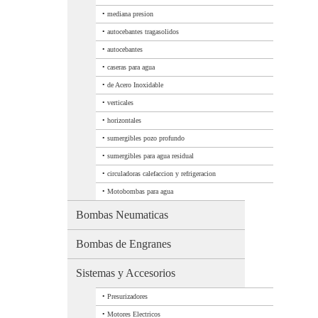
•
mediana presion
•
autocebantes tragasolidos
•
autocebantes
•
caseras para agua
•
de Acero Inoxidable
•
verticales
•
horizontales
•
sumergibles pozo profundo
•
sumergibles para agua residual
•
circuladoras calefaccion y refrigeracion
•
Motobombas para agua
Bombas Neumaticas
Bombas de Engranes
Sistemas y Accesorios
•
Presurizadores
•
Motores Electricos