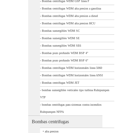
-
Bombas centrifugas WDM GSP linea F
-
Bombas centrifugas WDM alta presion a gasolina
-
Bombas centrifugas WDM alta presion a diesel
-
Bombas centrifugas WDM alta presion HCU
-
Bombas sumergibles WDM SC
-
Bombas sumergibles WDM SE
-
Bombas sumergibles WDM SE6
-
Bombas pozo profundo WDM BSP 4"
-
Bombas pozo profundo WDM BSP 6"
-
Bombas centrifugas WDM horizontales linea 5060
-
Bombas centrifugas WDM horizontales linea ANSI
-
Bombas centrifugas WDM JET
-
bombas sumergibles verticales tipo turbina Ruhrpumpen
VTP
-
bombas centrifugas para sistemas contra incendios
Ruhrpumpen NFPA
Bombas centrifugas
•
alta presion